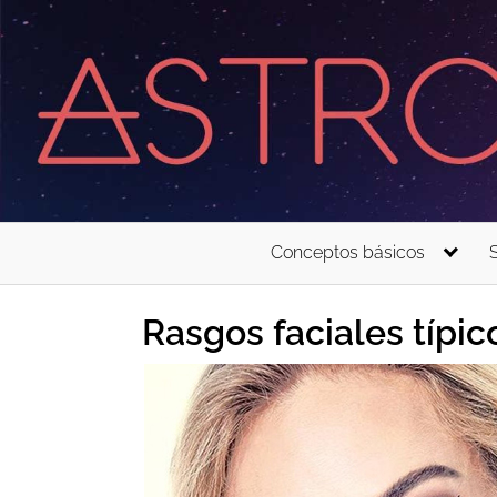
Saltar
al
contenido
Conceptos básicos
Rasgos faciales típic