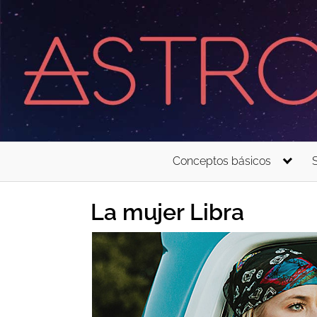
Saltar
al
contenido
Conceptos básicos
La mujer Libra